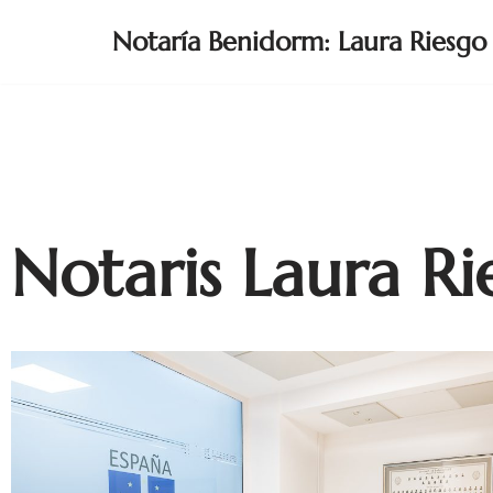
Notaría Benidorm: Laura Riesgo
Meteen
naar
de
inhoud
Notaris Laura R