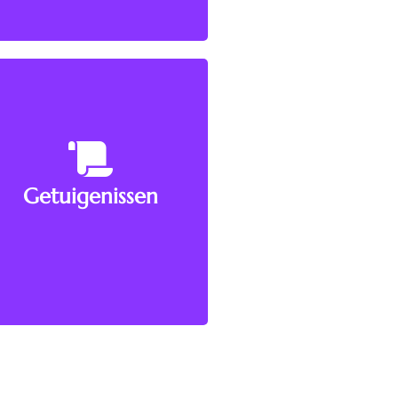
aan natuurlijke of
Verlening van volmachten
Meer weten!
Getuigenissen
kopie is van het origineel.
document een exacte
Verklaring dat een bepaald